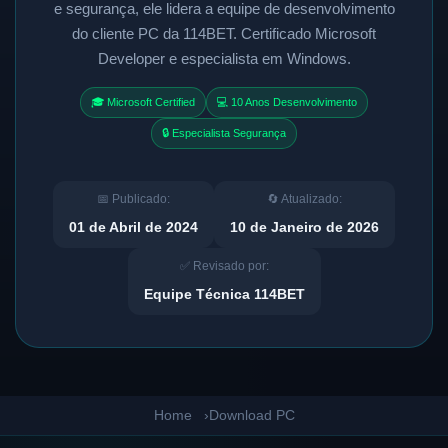
e segurança, ele lidera a equipe de desenvolvimento
Baixar
do cliente PC da 114BET. Certificado Microsoft
Developer e especialista em Windows.
Instalar
🎓 Microsoft Certified
💻 10 Anos Desenvolvimento
🔒 Especialista Segurança
🌐 Social & Contato
📱 Telegram
📅 Publicado:
🔄 Atualizado:
01 de Abril de 2024
10 de Janeiro de 2026
📘 Facebook
✅ Revisado por:
Equipe Técnica 114BET
Home
Download PC