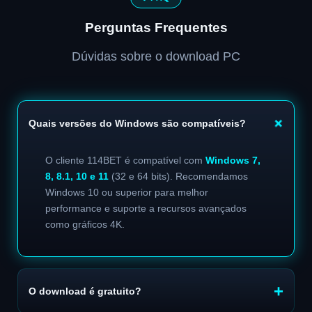
Perguntas Frequentes
Dúvidas sobre o download PC
Quais versões do Windows são compatíveis?
O cliente 114BET é compatível com
Windows 7,
8, 8.1, 10 e 11
(32 e 64 bits). Recomendamos
Windows 10 ou superior para melhor
performance e suporte a recursos avançados
como gráficos 4K.
O download é gratuito?