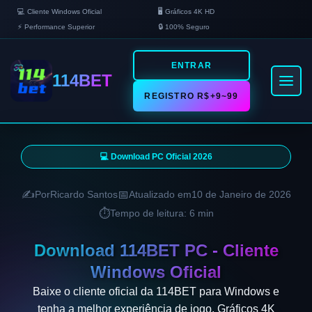
💻 Cliente Windows Oficial
🖥️ Gráficos 4K HD
⚡ Performance Superior
🔒 100% Seguro
ENTRAR
114BET
REGISTRO R$+9~99
🎰 Jogos
💻 Download PC Oficial 2026
Slot
✍️
📅
Por
Ricardo Santos
Atualizado em
10 de Janeiro de 2026
⏱️
Tempo de leitura: 6 min
Cassino
Download 114BET PC - Cliente
Fortune
Windows Oficial
Baixe o cliente oficial da 114BET para Windows e
Jogos
tenha a melhor experiência de jogo. Gráficos 4K