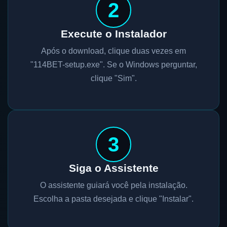
2
Execute o Instalador
Após o download, clique duas vezes em
"114BET-setup.exe". Se o Windows perguntar,
clique "Sim".
3
Siga o Assistente
O assistente guiará você pela instalação.
Escolha a pasta desejada e clique "Instalar".