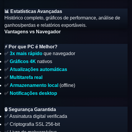
📊 Estatísticas Avançadas
Histórico completo, gráficos de performance, análise de
ganhos/perdas e relatórios exportáveis.
Vantagens vs Navegador
⚡ Por que PC é Melhor?
✅
3x mais rápido
que navegador
✅
Gráficos 4K
nativos
✅
Atualizações automáticas
✅
Multitarefa real
✅
Armazenamento local
(offline)
✅
Notificações desktop
🔒 Segurança Garantida
✅ Assinatura digital verificada
✅ Criptografia SSL 256-bit