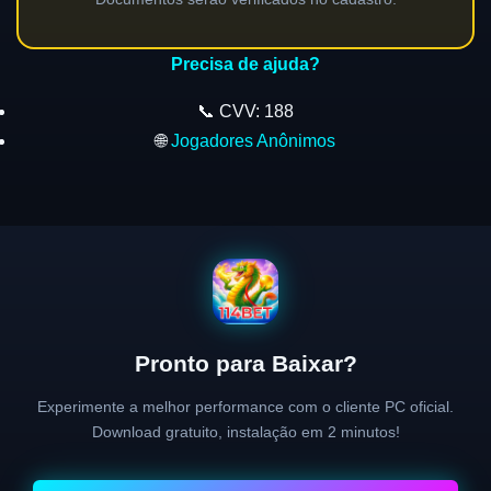
Precisa de ajuda?
📞 CVV: 188
🌐
Jogadores Anônimos
Pronto para Baixar?
Experimente a melhor performance com o cliente PC oficial.
Download gratuito, instalação em 2 minutos!