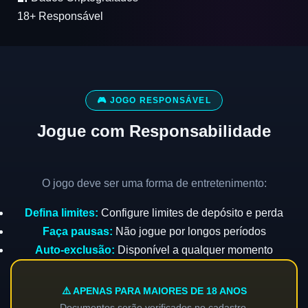
18+ Responsável
🎮 JOGO RESPONSÁVEL
Jogue com Responsabilidade
O jogo deve ser uma forma de entretenimento:
Defina limites:
Configure limites de depósito e perda
Faça pausas:
Não jogue por longos períodos
Auto-exclusão:
Disponível a qualquer momento
⚠️ APENAS PARA MAIORES DE 18 ANOS
Documentos serão verificados no cadastro.