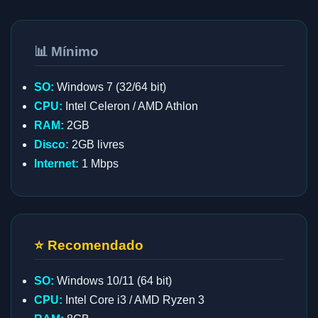
📊 Mínimo
SO:
Windows 7 (32/64 bit)
CPU:
Intel Celeron / AMD Athlon
RAM:
2GB
Disco:
2GB livres
Internet:
1 Mbps
⭐ Recomendado
SO:
Windows 10/11 (64 bit)
CPU:
Intel Core i3 / AMD Ryzen 3